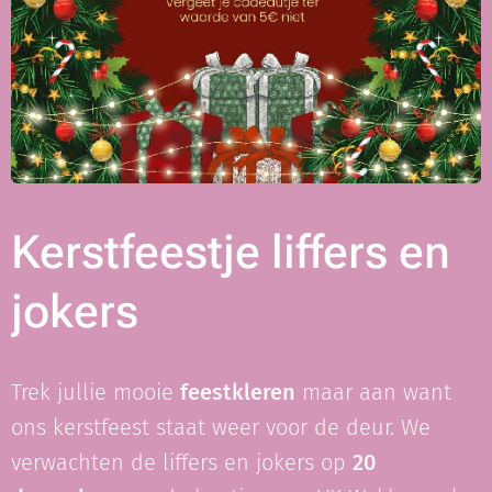
Kerstfeestje liffers en
jokers
Trek jullie mooie
feestkleren
maar aan want
ons kerstfeest staat weer voor de deur. We
verwachten de liffers en jokers op
20